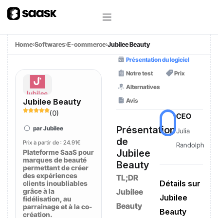
Home
Softwares
E-commerce
Jubilee Beauty
Présentation du logiciel
Notre test
Prix
Alternatives
Avis
Jubilee Beauty
(
0
)
CEO
Présentation
par Jubilee
Julia
de
Prix à partir de :
24.91€
Randolph
Jubilee
Plateforme SaaS pour
marques de beauté
Beauty
permettant de créer
des expériences
TL;DR
Détails sur
clients inoubliables
grâce à la
Jubilee
Jubilee
fidélisation, au
Beauty
parrainage et à la co-
Beauty
création.