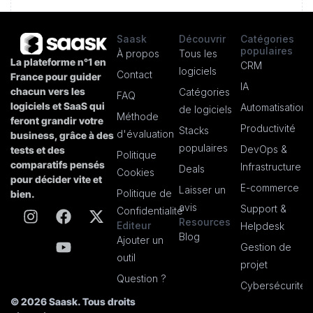
Saask
Découvrir
Catégories
populaires
À propos
Tous les
La plateforme n°1 en
CRM
logiciels
Contact
France pour guider
IA
chacun vers les
Catégories
FAQ
logiciels et SaaS qui
Automatisation
de logiciels
Méthode
feront grandir votre
Productivité
Stacks
d'évaluation
business, grâce à des
populaires
DevOps &
tests et des
Politique
comparatifs pensés
Infrastructure
Deals
Cookies
pour décider vite et
E-commerce
Laisser un
Politique de
bien.
avis
Support &
Confidentialité
Resources
Editeur
Helpdesk
Blog
Ajouter un
Gestion de
outil
projet
Question ?
Cybersécurité
© 2026 Saask. Tous droits