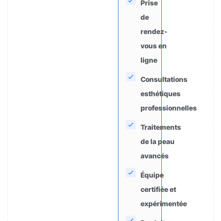
Prise
de
rendez-
vous en
ligne
Consultations
esthétiques
professionnelles
Traitements
de la peau
avancés
Équipe
certifiée et
expérimentée