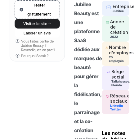
Jubilee
Tester
Entreprise
Jubilee
Beauty est
gratuitement
Année
une
Visiter le site
de
plateforme
création
Laisser un avis
2022
SaaS
Vous faites partie de
Jubilee Beauty ?
Nombre
dédiée aux
Revendiquez ce profil
d’employés
Pourquoi Saask ?
marques de
25
employés
beauté
Siège
pour gérer
social
Tallahassee,
la
Florida
fidélisation,
Réseaux
sociaux
le
LinkedIn
Twitter
parrainage
et la co-
création
Les notes