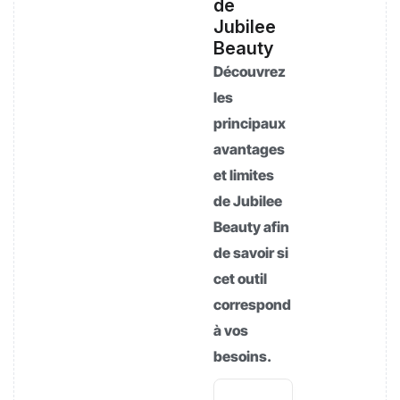
de
Jubilee
Beauty
Découvrez
les
principaux
avantages
et limites
de Jubilee
Beauty afin
de savoir si
cet outil
correspond
à vos
besoins.