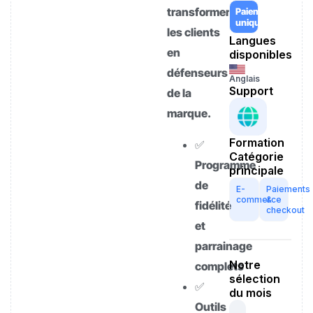
transformer
Paiement
unique
les clients
Langues
en
disponibles
défenseurs
Anglais
Support
de la
marque.
Formation
✅
Catégorie
Programme
principale
de
E-
Paiements
commerce
&
fidélité
checkout
et
parrainage
Notre
complets
sélection
✅
du mois
Outils