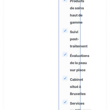
Produits
de soins
haut de
gamme
Suivi
post-
traitement
Évaluations
de la peau
sur place
Cabinet
situé à
Bruxelles
Services