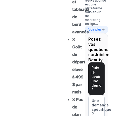
GetResponse
et
est une
plateforme
tableaux
tout-en-un
de
de
marketing
bord
en lign…
Voir plus
avancés
Posez
❌
vos
Coût
questions
de
surJubilee
Beauty
départ
Puis-
élevé
je
à 499
avoir
une
$ par
démo
?
mois
❌ Pas
Une
demande
de
spécifique
?
plan