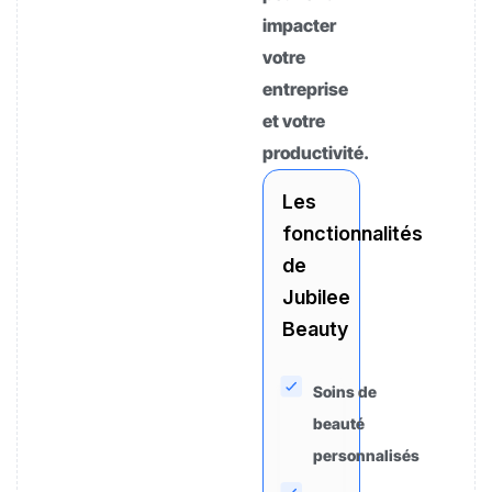
impacter
votre
entreprise
et votre
productivité.
Les
fonctionnalités
de
Jubilee
Beauty
Soins de
beauté
personnalisés