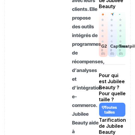
avec leurs
de Jubilee
Beauty
clients. Elle
propose
des outils
intégrés de
programmes
G2
Capterra
Trustpi
0
0
0
de
(
0
)
(
0
)
(
0
)
récompenses,
d’analyses
Pour qui
et
est Jubilee
Beauty ?
d’intégration
Pour quelle
e-
taille ?
commerce.
Toutes
tailles
Jubilee
Tarification
Beauty aide
de Jubilee
à
Beauty