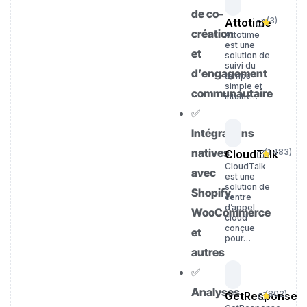
de co-
(
3
)
Attotime
création
Attotime
est une
et
solution de
suivi du
d’engagement
temps
simple et
communautaire
intuitiv…
✅
Intégrations
natives
(
1 483
)
CloudTalk
CloudTalk
avec
est une
solution de
Shopify,
centre
d’appel
WooCommerce
cloud
conçue
et
pour…
autres
✅
Analyses
(
802
)
GetResponse