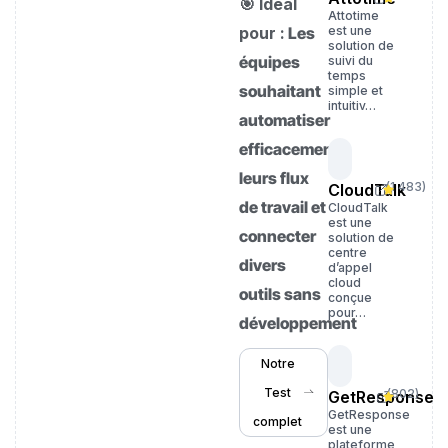
🎯 Idéal
Attotime
pour :
Les
est une
solution de
équipes
suivi du
temps
souhaitant
simple et
intuitiv…
automatiser
efficacement
leurs flux
(
1 483
)
CloudTalk
de travail et
CloudTalk
est une
connecter
solution de
centre
divers
d’appel
cloud
outils sans
conçue
pour…
développement
Notre
Test
(
802
)
GetResponse
GetResponse
complet
est une
plateforme