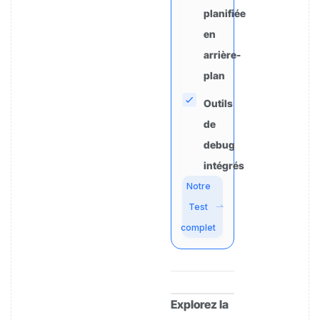
planifiée
en
arrière-
plan
Outils
de
debug
intégrés
Notre
Test
complet
Explorez la