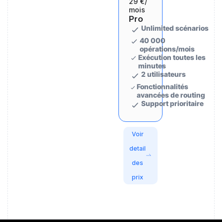
29 €
/
mois
Pro
Unlimited scénarios
40 000
opérations/mois
Exécution toutes les
minutes
2 utilisateurs
Fonctionnalités
avancées de routing
Support prioritaire
Voir
detail
des
prix