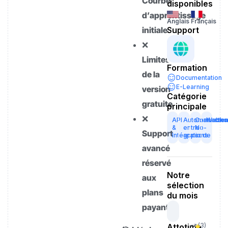
Courbe
disponibles
d’apprentissage
Anglais
Français
initiale
Support
❌
Limites
Formation
de la
Documentation
E-Learning
version
Catégorie
gratuite
principale
❌
API
Automatisatio
Connecteu
Webho
&
entre
No-
Support
Intégrations
apps
code
avancé
réservé
Notre
aux
sélection
plans
du mois
payants
(
3
)
Attotime