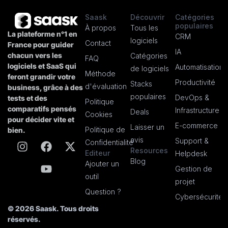
Saask
Découvrir
Catégories
populaires
À propos
Tous les
La plateforme n°1 en
CRM
logiciels
Contact
France pour guider
IA
chacun vers les
Catégories
FAQ
logiciels et SaaS qui
Automatisation
de logiciels
Méthode
feront grandir votre
Productivité
Stacks
d'évaluation
business, grâce à des
populaires
DevOps &
tests et des
Politique
comparatifs pensés
Infrastructure
Deals
Cookies
pour décider vite et
E-commerce
Laisser un
Politique de
bien.
avis
Support &
Confidentialité
Resources
Editeur
Helpdesk
Blog
Ajouter un
Gestion de
outil
projet
Question ?
Cybersécurité
© 2026 Saask. Tous droits
réservés.