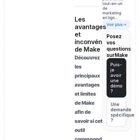
tout-en-un
de
marketing
en lign…
Les
Voir plus
avantages
et
Posez
inconvénients
vos
de Make
questions
surMake
Découvrez
Puis-
les
je
principaux
avoir
une
avantages
démo
?
et limites
de Make
Une
demande
afin de
spécifique
?
savoir si cet
outil
correspond