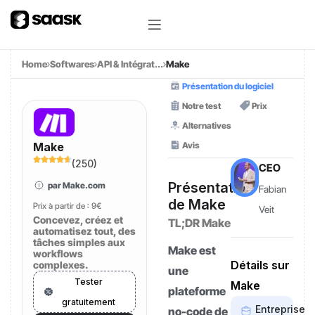
Home
Softwares
API & Intégrat...
Make
Présentation du logiciel
Notre test
Prix
Alternatives
Avis
Make
(
250
)
CEO
Présentation
par Make.com
Fabian
de Make
Prix à partir de :
9€
Veit
Concevez, créez et
TL;DR Make
automatisez tout, des
tâches simples aux
Make est
workflows
Détails sur
complexes.
une
Tester
Make
plateforme
gratuitement
Entreprise
no-code de