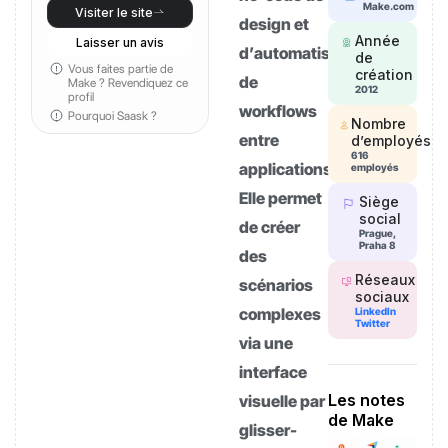
Make.com
Visiter le site
design et
Année
Laisser un avis
d’automatisation
de
Vous faites partie de
création
de
Make ?
Revendiquez ce
2012
profil
workflows
Pourquoi Saask ?
Nombre
entre
d’employés
616
applications.
employés
Elle permet
Siège
social
de créer
Prague,
Praha 8
des
Réseaux
scénarios
sociaux
complexes
LinkedIn
Twitter
via une
interface
Les notes
visuelle par
de Make
glisser-