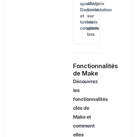
qualité/prix
client
Documentation
limité
et
sur
tutoriels
les
complets
plans
bas
Fonctionnalités
de Make
Découvrez
les
fonctionnalités
clés de
Make et
comment
elles