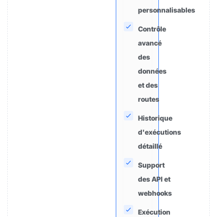
personnalisables
Contrôle
avancé
des
données
et des
routes
Historique
d'exécutions
détaillé
Support
des API et
webhooks
Exécution