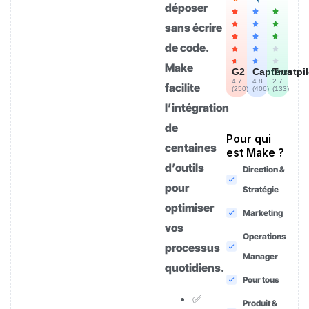
déposer
sans écrire
de code.
Make
G2
Capterra
Trustpi
4.7
4.8
2.7
facilite
(
250
)
(
406
)
(
133
)
l’intégration
de
Pour qui
centaines
est Make ?
d’outils
Direction &
pour
Stratégie
optimiser
Marketing
vos
Operations
processus
Manager
quotidiens.
Pour tous
✅
Produit &