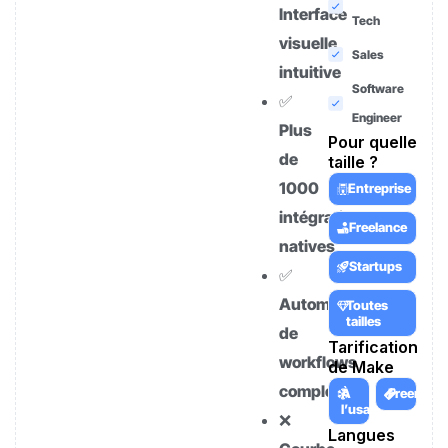
Interface
Tech
visuelle
Sales
intuitive
Software
✅
Engineer
Plus
Pour quelle
de
taille ?
1000
Entreprise
intégrations
Freelance
natives
Startups
✅
Automatisation
Toutes
tailles
de
Tarification
workflows
de Make
complexes
À
Freemiu
l’usage
❌
Langues