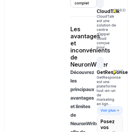
complet
(
1 483
)
CloudTalk
CloudTalk
est une
solution de
Les
centre
d’appel
avantages
cloud
et
conçue
pour…
inconvénients
de
NeuronWriter
(
802
)
Découvrez
GetResponse
GetResponse
les
est une
plateforme
principaux
tout-en-un
de
avantages
marketing
en lign…
et limites
Voir plus
de
Posez
NeuronWriter
vos