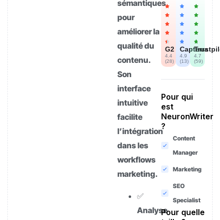
sémantiques
pour
améliorer la
qualité du
G2
Capterra
Trustpi
4.4
4.9
4.7
contenu.
(
28
)
(
13
)
(
59
)
Son
interface
Pour qui
intuitive
est
NeuronWriter
facilite
?
l’intégration
Content
dans les
Manager
workflows
Marketing
marketing.
SEO
✅
Specialist
Analyse
Pour quelle