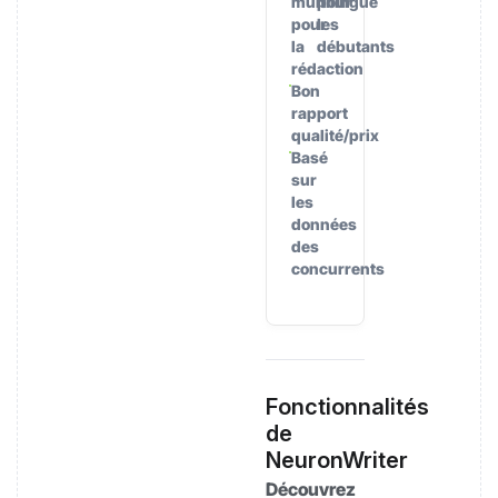
multilingue
pour
pour
les
la
débutants
rédaction
Bon
rapport
qualité/prix
Basé
sur
les
données
des
concurrents
Fonctionnalités
de
NeuronWriter
Découvrez