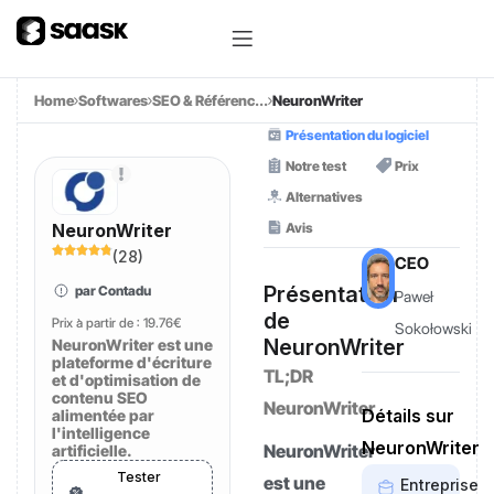
Home
Softwares
SEO & Référenc...
NeuronWriter
Présentation du logiciel
Notre test
Prix
Alternatives
Avis
NeuronWriter
(
28
)
CEO
Présentation
par Contadu
Paweł
de
Prix à partir de :
19.76€
Sokołowski
NeuronWriter
NeuronWriter est une
plateforme d'écriture
TL;DR
et d'optimisation de
contenu SEO
NeuronWriter
Détails sur
alimentée par
l'intelligence
NeuronWriter
NeuronWriter
artificielle.
Tester
est une
Entreprise