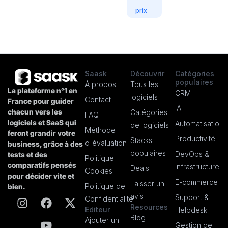
prix
Saask
Découvrir
Catégories
populaires
À propos
Tous les
La plateforme n°1 en
CRM
logiciels
Contact
France pour guider
IA
chacun vers les
Catégories
FAQ
logiciels et SaaS qui
Automatisation
de logiciels
Méthode
feront grandir votre
Productivité
Stacks
d'évaluation
business, grâce à des
populaires
DevOps &
tests et des
Politique
comparatifs pensés
Infrastructure
Deals
Cookies
pour décider vite et
E-commerce
Laisser un
Politique de
bien.
avis
Support &
Confidentialité
Resources
Editeur
Helpdesk
Blog
Ajouter un
Gestion de