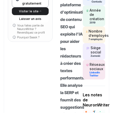
Contadu
gratuitement
plateforme
Année
Visiter le site
d’optimisation
de
création
Laisser un avis
de contenu
2019
Vous faites partie de
SEO qui
NeuronWriter ?
Nombre
Revendiquez ce profil
exploite l’IA
d’employés
Pourquoi Saask ?
7 employés
pour aider
Siège
les
social
rédacteurs
Zamość
à créer des
Réseaux
sociaux
textes
LinkedIn
Twitter
performants.
Elle analyse
la SERP et
Les notes
fournit des
de
NeuronWriter
suggestions