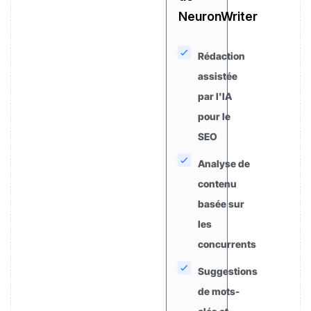
NeuronWriter
Rédaction
assistée
par l'IA
pour le
SEO
Analyse de
contenu
basée sur
les
concurrents
Suggestions
de mots-