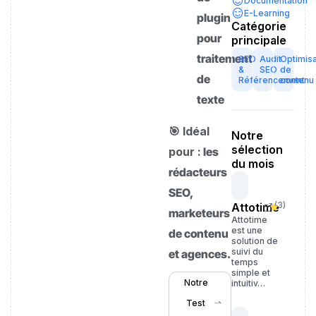
Documentation
E-Learning
plugin
Catégorie
pour
principale
traitement
SEO
Audit
Optimisa
&
SEO
de
de
Référencement
contenu
texte
🎯 Idéal
Notre
sélection
pour :
les
du mois
rédacteurs
SEO,
(
3
)
Attotime
marketeurs
Attotime
est une
de contenu
solution de
suivi du
et agences.
temps
simple et
Notre
intuitiv…
Test