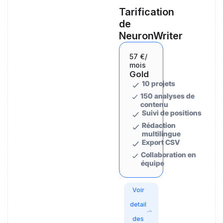
Tarification
de
NeuronWriter
57 €
/
mois
Gold
10 projets
150 analyses de
contenu
Suivi de positions
Rédaction
multilingue
Export CSV
Collaboration en
équipe
Voir
detail
des