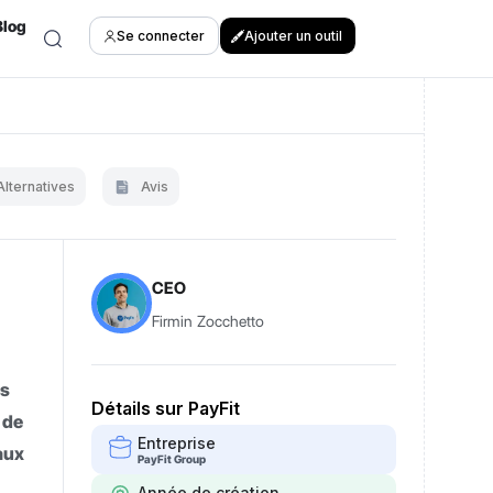
Blog
Se connecter
Ajouter un outil
Alternatives
Avis
CEO
Firmin Zocchetto
os
Détails sur PayFit
 de
Entreprise
 aux
PayFit Group
Année de création