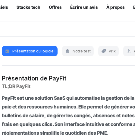
iels
Stacks tech
Offres
Écrire un avis
À propos
Présentation du logiciel
Notre test
Prix
Présentation de PayFit
TL;DR PayFit
PayFit est une solution SaaS qui automatise la gestion de la
paie et des ressources humaines. Elle permet de générer v
bulletins de salaire, de gérer les congés, absences et notes
frais en quelques clics. Son interface intuitive et conforme
réglementations simplifie le quotidien des PME.