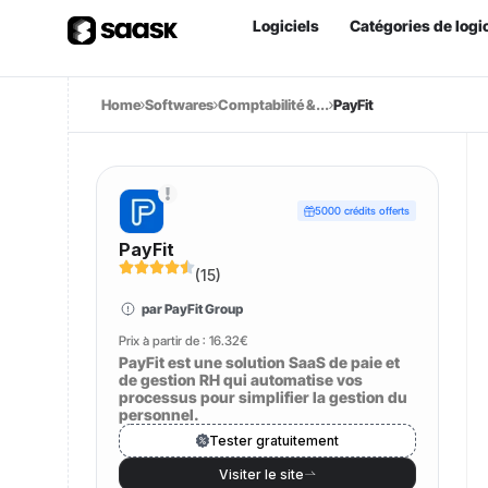
Logiciels
Catégories de logic
Home
Softwares
Comptabilité &...
PayFit
5000 crédits offerts
PayFit
(
15
)
par PayFit Group
Prix à partir de :
16.32€
PayFit est une solution SaaS de paie et
de gestion RH qui automatise vos
processus pour simplifier la gestion du
personnel.
Tester gratuitement
Visiter le site