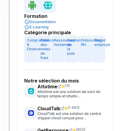
Formation
Documentation
E-Learning
Catégorie principale
Comptabilité
Gestion
Ressources
Gestion
Onboarding
Portail
&
des
Humaines
de
RH
employé
Finance
notes
la
de
paie
frais
Notre sélection du mois
(
3
)
Attotime
Attotime est une solution de suivi du
temps simple et intuitiv…
(
1 483
)
CloudTalk
CloudTalk est une solution de centre
d’appel cloud conçue pour…
(
802
)
GetResponse