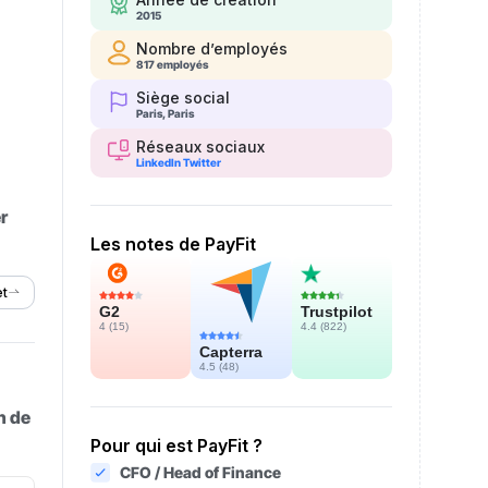
2015
Nombre d’employés
817 employés
Siège social
Paris, Paris
Réseaux sociaux
LinkedIn
Twitter
r
Les notes de PayFit
et
Trustpilot
G2
4.4 (
822
)
4 (
15
)
Capterra
4.5 (
48
)
n de
Pour qui est PayFit ?
CFO / Head of Finance